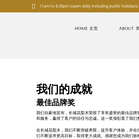
S
11am to 8.30pm (open daily including public holidays)
k
i
p
t
HOME 主页
ABOUT
o
m
a
i
n
c
o
n
t
e
我们的成就
n
t
最佳品牌奖
我们自豪地宣布，长城花梨木荣获了享有盛誉的最佳品牌
和服务，赢得了客户的信任与忠诚。这一奖项彰显了我们
在长城花梨木，我们不断突破界限，提升客户体验，并在
们不断追求更高目标，取得更大成就。感谢您成为我们旅