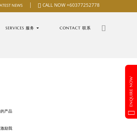
CALL NOW
+60377252778
LATEST NEWS
Search
for:
SERVICES 服务
CONTACT 联系
ENQUIRE NOW
越的产品
奖激励我