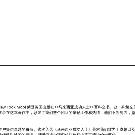
Liew Fook Mooi 荣登英国出版社<<马来西亚成功人士>>百科全书。这一殊荣
收录在这本著作中，彰显了我们整个团队的辛勤工作和热情，他们不断努力，
客户提供卓越的价值。这次入选《马来西亚成功人士》是对我们致力于卓越以
伙伴致以诚挚的感谢。感谢您成为我们成功旅程中不可或缺的一部分。