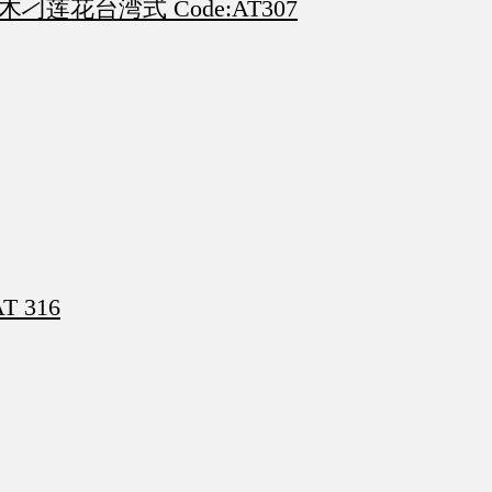
gn 花梨木刁莲花台湾式 Code:AT307
T 316